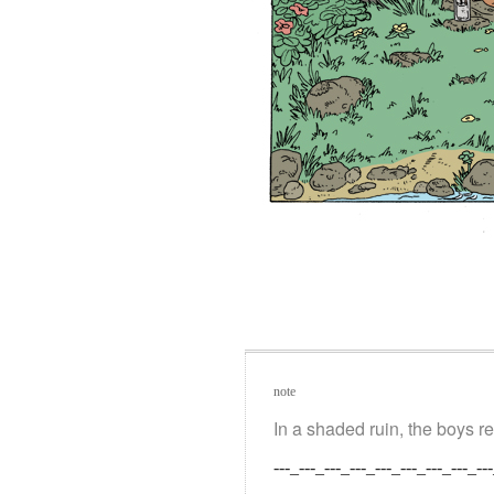
note
In a shaded ruin, the boys re
---_---_---_---_---_---_---_---_---