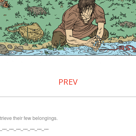
PREV
trieve their few belongings.
_---_---_---_---_---_---_---